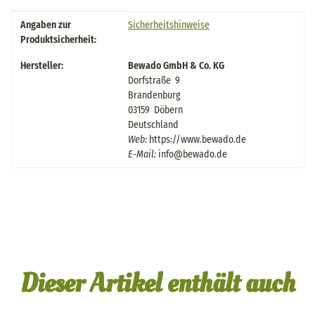
Produkteigenschaft
Wert
Angaben zur
Sicherheitshinweise
Produktsicherheit:
Hersteller:
Bewado GmbH & Co. KG
Dorfstraße 9
Brandenburg
03159 Döbern
Deutschland
Web:
https://www.bewado.de
E-Mail:
info@bewado.de
Dieser Artikel enthält auch