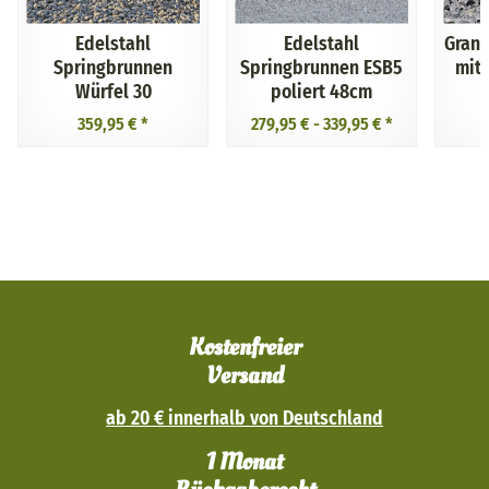
Edelstahl
Edelstahl
Grani
Springbrunnen
Springbrunnen ESB5
mit 
Würfel 30
poliert 48cm
359,95 €
*
279,95 € -
339,95 €
*
Kostenfreier
Versand
ab 20 € innerhalb von Deutschland
1 Monat