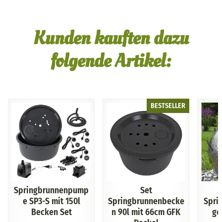
Kunden kauften dazu
folgende Artikel:
BESTSELLER
Springbrunnenpump
Set
e SP3-S mit 150l
Springbrunnenbecke
Spri
Becken Set
n 90l mit 66cm GFK
ge