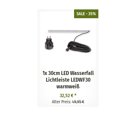
SALE - 35%
1x
30cm LED Wasserfall
Lichtleiste LEDWF30
warmweiß
32,52 €
*
Alter Preis:
49,95 €