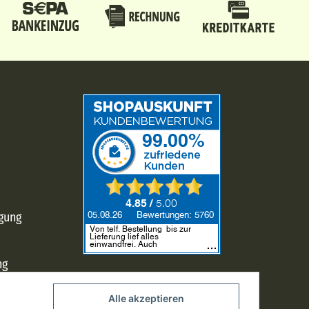
rgung
ng
Alle akzeptieren