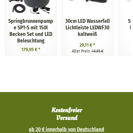
Springbrunnenpump
30cm LED Wasserfall
Sp
e SP1-S mit 150l
Lichtleiste LEDWF30
P
Becken Set und LED
kaltweiß
Beleuchtung
29,11 €
*
179,95 €
*
Alter Preis:
49,95 €
Kostenfreier
Versand
ab 20 € innerhalb von Deutschland