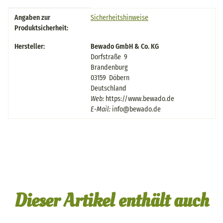
Produkteigenschaft
Wert
Angaben zur
Sicherheitshinweise
Produktsicherheit:
Hersteller:
Bewado GmbH & Co. KG
Dorfstraße 9
Brandenburg
03159 Döbern
Deutschland
Web:
https://www.bewado.de
E-Mail:
info@bewado.de
Dieser Artikel enthält auch