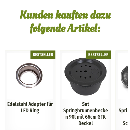
Kunden kauften dazu
folgende Artikel:
BESTSELLER
BESTSELLER
Edelstahl Adapter für
Set
LED Ring
Springbrunnenbecke
Spri
n 90l mit 66cm GFK
Deckel
Sch