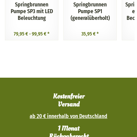
Springbrunnen
Springbrunnen
Spri
Pumpe SP3 mit LED
Pumpe SP1
e 
Beleuchtung
(generalüberholt)
Beck
B
79,95 € -
99,95 €
*
35,95 €
*
Kostenfreier
Versand
ab 20 € innerhalb von Deutschland
1 Monat
Rückgaberecht