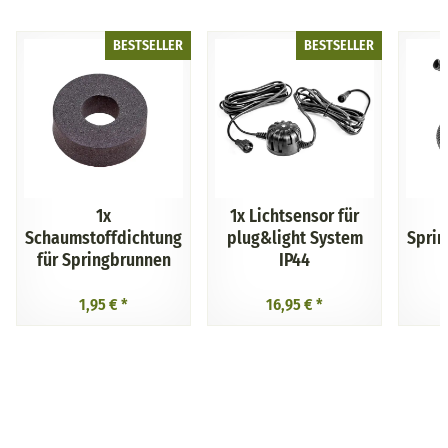
BESTSELLER
BESTSELLER
1x
1x
Lichtsensor für
Schaumstoffdichtung
plug&light System
Spri
für Springbrunnen
IP44
1,95 €
*
16,95 €
*