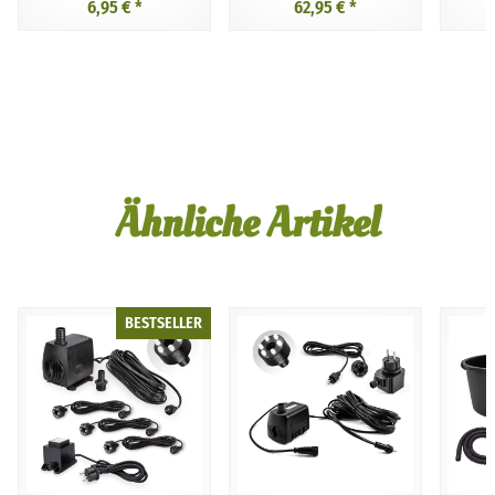
6,95 €
*
62,95 €
*
Ähnliche Artikel
BESTSELLER