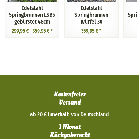
Edelstahl
Edelstahl
Springbrunnen ESB5
Springbrunnen
Spri
gebürstet 48cm
Würfel 30
p
299,95 € -
359,95 €
*
359,95 €
*
Kostenfreier
Versand
ab 20 € innerhalb von Deutschland
1 Monat
Rückgaberecht