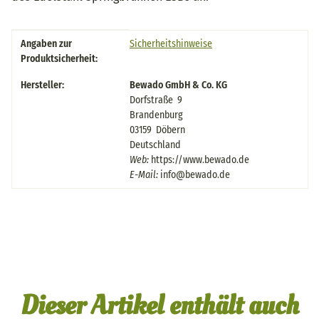
Produkteigenschaft
Wert
Angaben zur
Sicherheitshinweise
Produktsicherheit:
Hersteller:
Bewado GmbH & Co. KG
Dorfstraße 9
Brandenburg
03159 Döbern
Deutschland
Web:
https://www.bewado.de
E-Mail:
info@bewado.de
Dieser Artikel enthält auch