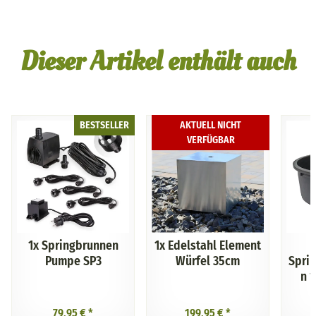
Dieser Artikel enthält auch
BESTSELLER
AKTUELL NICHT
VERFÜGBAR
1x
Springbrunnen
1x
Edelstahl Element
Pumpe SP3
Würfel 35cm
Spri
n 
79,95 €
*
199,95 €
*