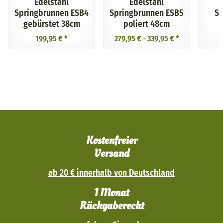
Edelstahl
Edelstahl
Springbrunnen ESB4
Springbrunnen ESB5
Sp
gebürstet 38cm
poliert 48cm
199,95 €
*
279,95 € -
339,95 €
*
Kostenfreier
Versand
ab 20 € innerhalb von Deutschland
1 Monat
Rückgaberecht