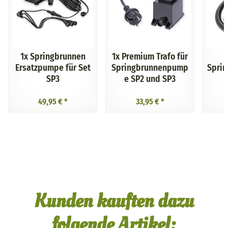
1x
Springbrunnen
1x
Premium Trafo für
Ersatzpumpe für Set
Springbrunnenpump
Spri
SP3
e SP2 und SP3
49,95 €
*
33,95 €
*
Kunden kauften dazu
folgende Artikel: