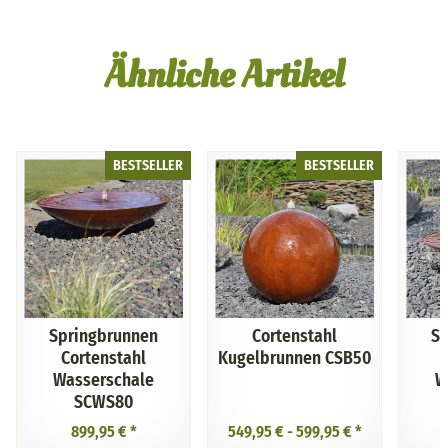
Ähnliche Artikel
BESTSELLER
BESTSELLER
Springbrunnen
Cortenstahl
Sp
Cortenstahl
Kugelbrunnen CSB50
Wasserschale
W
SCWS80
899,95 €
*
549,95 € -
599,95 €
*