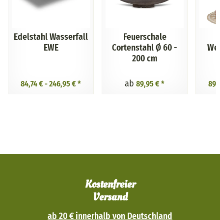
Edelstahl Wasserfall
Feuerschale
EWE
Cortenstahl Ø 60 -
We
200 cm
ab
84,74 € -
246,95 €
*
89,95 €
*
89,
Kostenfreier
Versand
ab 20 € innerhalb von Deutschland