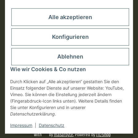
Rechtliches
Alle akzeptieren
Konfigurieren
Ablehnen
Wie wir Cookies & Co nutzen
Durch Klicken auf „Alle akzeptieren“ gestatten Sie den
Einsatz folgender Dienste auf unserer Website: YouTube,
Vimeo. Sie können die Einstellung jederzeit ändern
Vertrag widerrufen
(Fingerabdruck-Icon links unten). Weitere Details finden
Sie unter
Konfigurieren
und in unserer
Datenschutzerklärung
.
* Alle Preise inkl. gesetzlicher USt., zzgl.
Versand
Impressum
|
Datenschutz
with
by
maßarbyte
, Powered by
JTL-Shop