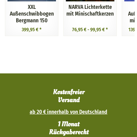
XXL
NARVA Lichterkette
Außenschwibbogen
mit Minischaftkerzen
Auß
Bergmann 150
mit
399,95 €
*
76,95 € -
99,95 €
*
139,
Kostenfreier
Versand
ab 20 € innerhalb von Deutschland
1 Monat
Rückgaberecht