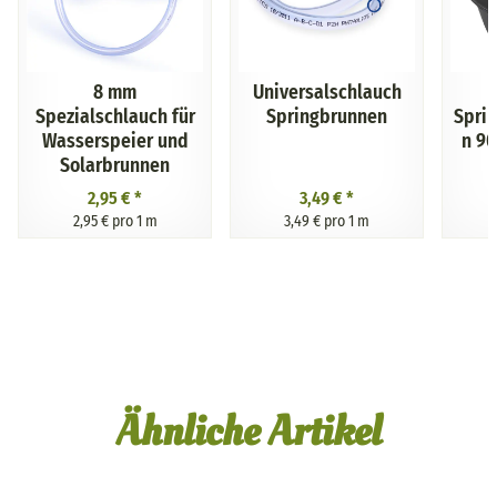
8 mm
Universalschlauch
Spezialschlauch für
Springbrunnen
Spri
Wasserspeier und
n 90
Solarbrunnen
2,95 €
*
3,49 €
*
2,95 € pro 1 m
3,49 € pro 1 m
Ähnliche Artikel