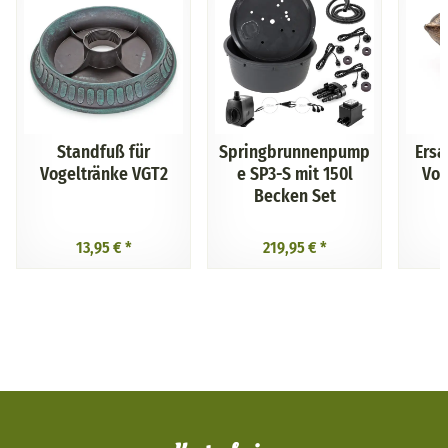
Standfuß für
Springbrunnenpump
Ersa
Vogeltränke VGT2
e SP3-S mit 150l
Vog
Becken Set
13,95 €
*
219,95 €
*