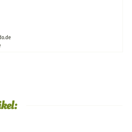
do.de
e
kel: