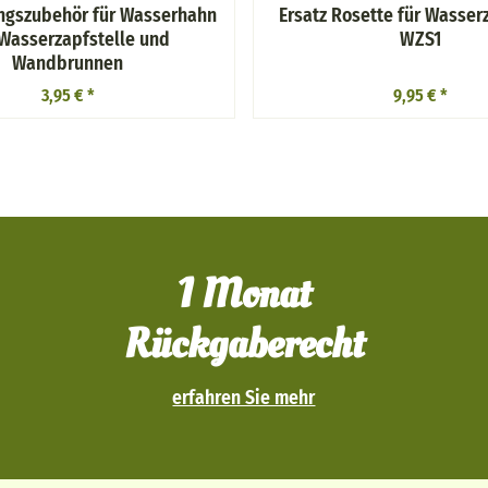
ngszubehör für Wasserhahn
Ersatz Rosette für Wasser
Wasserzapfstelle und
WZS1
Wandbrunnen
3,95 €
*
9,95 €
*
1 Monat
Rückgaberecht
erfahren Sie mehr