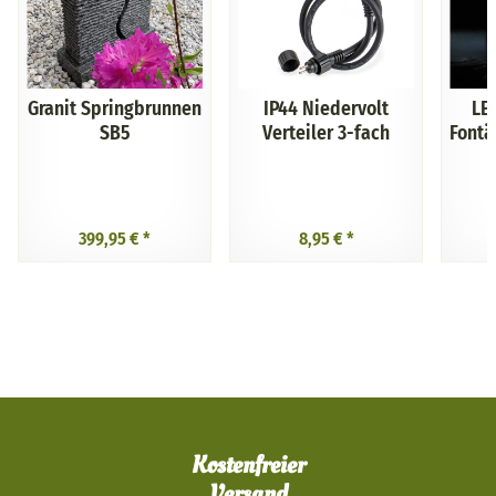
Granit Springbrunnen
IP44 Niedervolt
LE
SB5
Verteiler 3-fach
Fontä
399,95 €
*
8,95 €
*
Kostenfreier
Versand