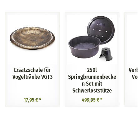
Ersatzschale für
250l
Verb
Vogeltränke VGT3
Springbrunnenbecke
Vog
n Set mit
Schwerlaststütze
17,95 €
*
499,95 €
*