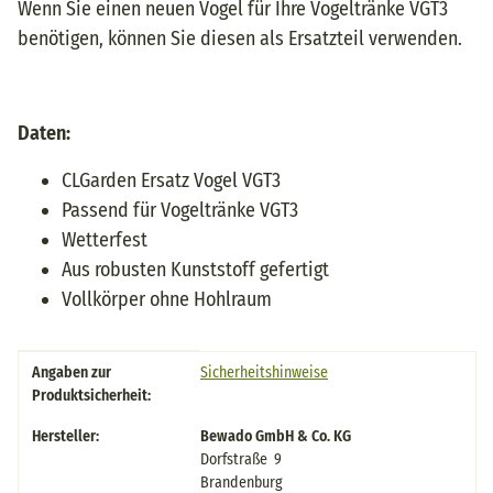
Wenn Sie einen neuen Vogel für Ihre Vogeltränke VGT3
benötigen, können Sie diesen als Ersatzteil verwenden.
Daten:
CLGarden Ersatz Vogel VGT3
Passend für Vogeltränke VGT3
Wetterfest
Aus robusten Kunststoff gefertigt
Vollkörper ohne Hohlraum
Produkteigenschaft
Wert
Angaben zur
Sicherheitshinweise
Produktsicherheit:
Hersteller:
Bewado GmbH & Co. KG
Dorfstraße 9
Brandenburg