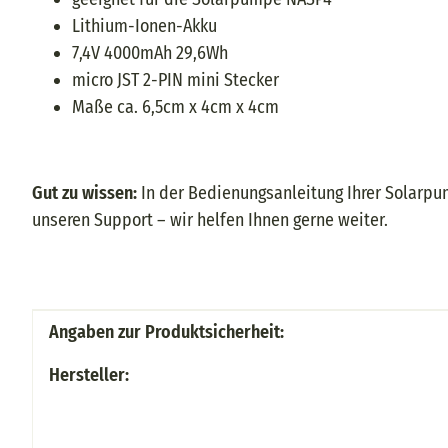
Lithium-Ionen-Akku
7,4V 4000mAh 29,6Wh
micro JST 2-PIN mini Stecker
Maße ca. 6,5cm x 4cm x 4cm
Gut zu wissen:
In der Bedienungsanleitung Ihrer Solarpum
unseren Support – wir helfen Ihnen gerne weiter.
Produkteigenschaft
Wert
Angaben zur Produktsicherheit:
Hersteller: