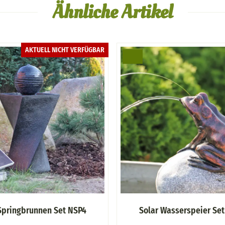
Ähnliche Artikel
AKTUELL NICHT VERFÜGBAR
Springbrunnen Set NSP4
Solar Wasserspeier Se