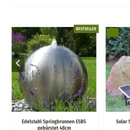
AR
BESTSELLER
Edelstahl Springbrunnen ESB5
Solar 
gebürstet 48cm