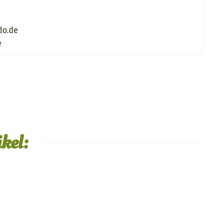
do.de
e
kel: